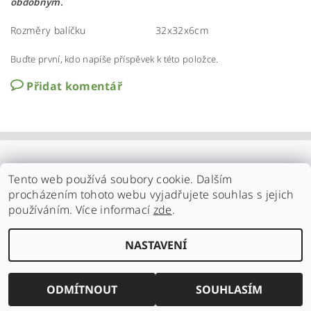
obdobným.
Rozměry balíčku
32x32x6cm
Buďte první, kdo napíše příspěvek k této položce.
Přidat komentář
Tento web používá soubory cookie. Dalším
procházením tohoto webu vyjadřujete souhlas s jejich
používáním. Více informací
zde
.
NASTAVENÍ
Upravit nastavení cookies
2026 ©
Familynature.cz
, všechna práva vyhrazena
Vytvořil Shoptet
ODMÍTNOUT
SOUHLASÍM