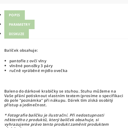
POPIS
PARAMETRY
DISKUZE
Balíček obsahuje:
pantofle z ovčí vlny
vlněné ponožky 3 páry
ručně vyráběné mýdlo ovečka
Baleno do dárkové krabičky se stuhou. Stuhu můžeme na
Vaše přání potisknout vlastním textem (prosíme o specifikaci
do pole "poznámka" při nákupu. Dárek tím získá osobitý
přístup a jedinečnost.
* Fotografie balíčku je ilustrační. Při nedostupnosti
některého z produktů, který balíček obsahuje, si
vyhrazujeme právo tento produkt zaměnit produktem