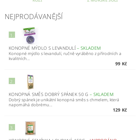
KOZÍ
Z MOŘSKÉ SOLI
NEJPRODÁVANĚJŠÍ
1.
KONOPNÉ MÝDLO S LEVANDULÍ
–
SKLADEM
Konopné mýdlo s levandulí, ručně vyráběno z přírodních a
kvalitních...
99 Kč
2.
KONOPNÁ SMĚS DOBRÝ SPÁNEK 50 G
–
SKLADEM
Dobrý spánek je unikátní konopná směs s chmelem, která
napomáhá dobrému...
129 Kč
3.