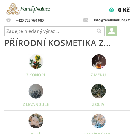
0 Kč
info@familynature.cz
+420 775 760 080
PŘÍRODNÍ KOSMETIKA Z...
Z KONOPÍ
Z MEDU
Z LEVANDULE
Z OLIV