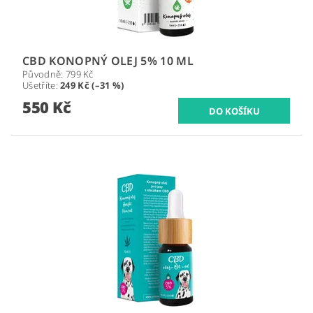
CBD KONOPNÝ OLEJ 5% 10 ML
Původně:
799 Kč
Ušetříte
:
249 Kč (–31 %)
550 Kč