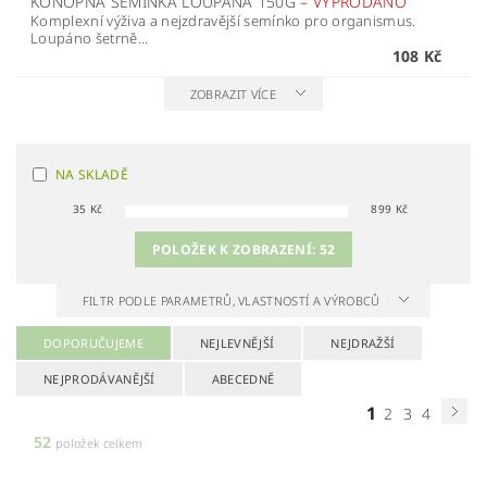
KONOPNÁ SEMÍNKA LOUPANÁ 150G
–
VYPRODÁNO
Komplexní výživa a nejzdravější semínko pro organismus.
Loupáno šetrně...
108 Kč
ZOBRAZIT VÍCE
NA SKLADĚ
35
Kč
899
Kč
POLOŽEK K ZOBRAZENÍ:
52
FILTR PODLE PARAMETRŮ, VLASTNOSTÍ A VÝROBCŮ
DOPORUČUJEME
NEJLEVNĚJŠÍ
NEJDRAŽŠÍ
NEJPRODÁVANĚJŠÍ
ABECEDNĚ
1
2
3
4
52
položek celkem