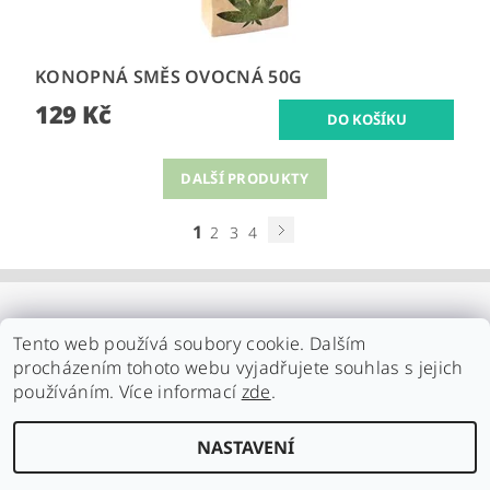
KONOPNÁ SMĚS OVOCNÁ 50G
129 Kč
DALŠÍ PRODUKTY
1
2
3
4
Tento web používá soubory cookie. Dalším
procházením tohoto webu vyjadřujete souhlas s jejich
používáním. Více informací
zde
.
NASTAVENÍ
Upravit nastavení cookies
2026 ©
Familynature.cz
, všechna práva vyhrazena