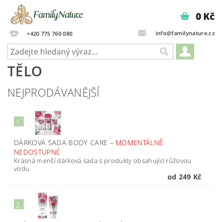
0 Kč
info@familynature.cz
+420 775 760 080
TĚLO
NEJPRODÁVANĚJŠÍ
1.
DÁRKOVÁ SADA BODY CARE
–
MOMENTÁLNĚ
NEDOSTUPNÉ
Krásná menší dárková sada s produkty obsahující růžovou
vodu.
od 249 Kč
2.