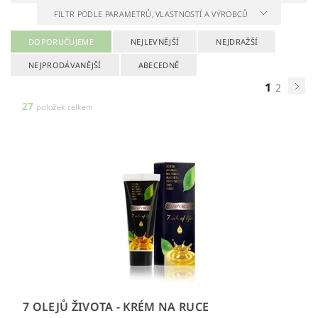
FILTR PODLE PARAMETRŮ, VLASTNOSTÍ A VÝROBCŮ
DOPORUČUJEME
NEJLEVNĚJŠÍ
NEJDRAŽŠÍ
NEJPRODÁVANĚJŠÍ
ABECEDNĚ
1
2
27
položek celkem
7 OLEJŮ ŽIVOTA - KRÉM NA RUCE