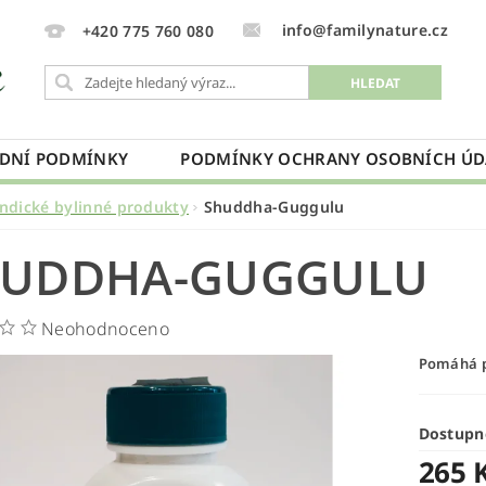
info@familynature.cz
+420 775 760 080
DNÍ PODMÍNKY
PODMÍNKY OCHRANY OSOBNÍCH ÚD
Indické bylinné produkty
Shuddha-Guggulu
HUDDHA-GUGGULU
Neohodnoceno
Pomáhá př
Dostupn
265 