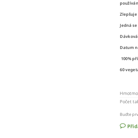
používán
Zlepšuje 
Jedná se 
Dávkován
Datum na
100% přír
60 vege
Hmotmo
Počet ta
Buďte prv
Při