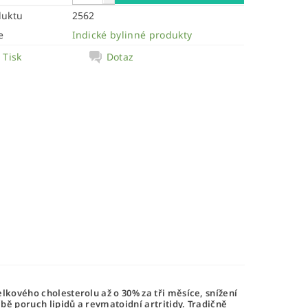
duktu
2562
e
Indické bylinné produkty
Tisk
Dotaz
lkového cholesterolu až o 30% za tři měsíce, snížení
bě poruch lipidů a revmatoidní artritidy. Tradičně