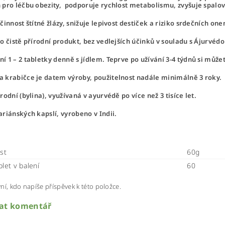
 pro léčbu obezity, podporuje rychlost metabolismu, zvyšuje spalov
činnost štítné žlázy, snižuje lepivost destiček a riziko srdečních on
o čistě přírodní produkt, bez vedlejších účinků v souladu s Ájurvédou,
í 1 – 2 tabletky denně s jídlem. Teprve po užívání 3-4 týdnů si může
 krabičce je datem výroby, použitelnost nadále minimálně 3 roky.
odní (bylina), využívaná v ayurvédě po více než 3 tisíce let.
tariánských kapslí, vyrobeno v Indii.
st
60g
blet v balení
60
ní, kdo napíše příspěvek k této položce.
dat komentář