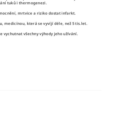
ání tuků i thermogenezi.
emocnění, mrtvice a riziko dostat infarkt.
 medicínou, která se vyvíjí déle, než 5 tis.let.
te vychutnat všechny výhody jeho užívání.