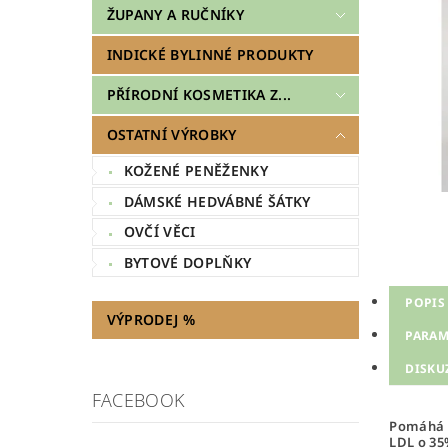
ŽUPANY A RUČNÍKY
INDICKÉ BYLINNÉ PRODUKTY
PŘÍRODNÍ KOSMETIKA Z...
OSTATNÍ VÝROBKY
KOŽENÉ PENĚŽENKY
DÁMSKÉ HEDVÁBNÉ ŠÁTKY
OVČÍ VĚCI
BYTOVÉ DOPLŇKY
POPIS
VÝPRODEJ %
PARAM
DISKU
FACEBOOK
Pomáhá s
LDL o 35