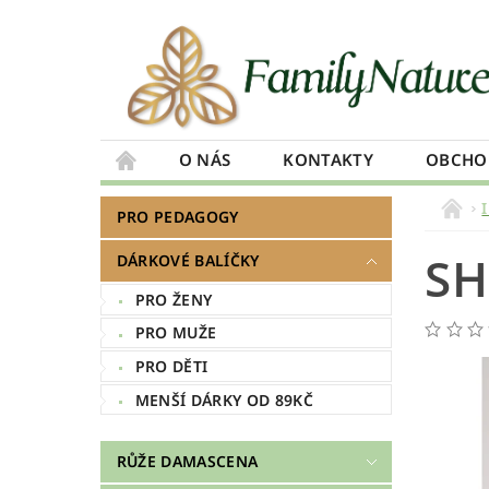
O NÁS
KONTAKTY
OBCHO
PRO PEDAGOGY
S
DÁRKOVÉ BALÍČKY
PRO ŽENY
PRO MUŽE
PRO DĚTI
MENŠÍ DÁRKY OD 89KČ
RŮŽE DAMASCENA