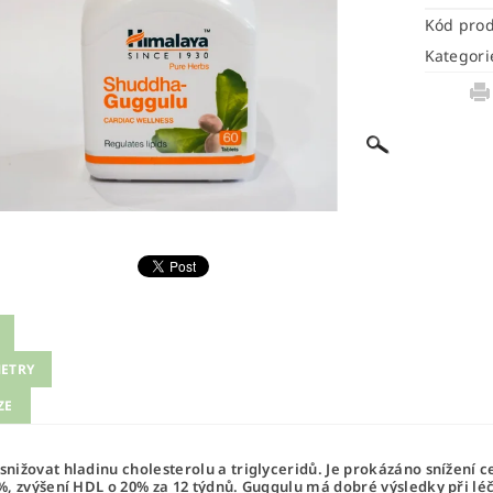
Kód pro
Kategori
ETRY
ZE
nižovat hladinu cholesterolu a triglyceridů. Je prokázáno snížení ce
%, zvýšení HDL o 20% za 12 týdnů. Guggulu má dobré výsledky při léč