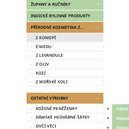
ŽUPANY A RUČNÍKY
INDICKÉ BYLINNÉ PRODUKTY
PŘÍRODNÍ KOSMETIKA Z...
Z KONOPÍ
Z MEDU
Z LEVANDULE
Z OLIV
KOZÍ
Z MOŘSKÉ SOLI
OSTATNÍ VÝROBKY
KOŽENÉ PENĚŽENKY
POPIS
DÁMSKÉ HEDVÁBNÉ ŠÁTKY
PARAM
OVČÍ VĚCI
DISKU