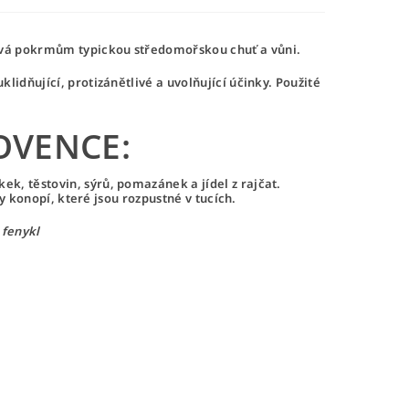
ává pokrmům typickou středomořskou chuť a vůni.
lidňující, protizánětlivé a uvolňující účinky.
Použité
OVENCE:
k, těstovin, sýrů, pomazánek a jídel z rajčat.
ky konopí, které jsou rozpustné v tucích.
 fenykl