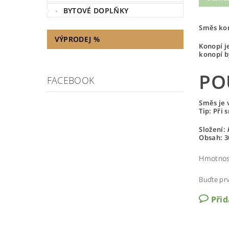
BYTOVÉ DOPLŇKY
Směs kon
VÝPRODEJ %
Konopí j
konopí b
PO
FACEBOOK
Směs je 
Tip: Při 
Složení:
Obsah: 3
Hmotnos
Buďte prv
Při