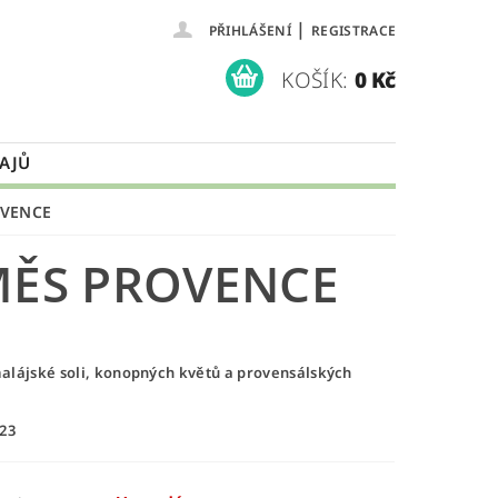
|
PŘIHLÁŠENÍ
REGISTRACE
KOŠÍK:
0 Kč
AJŮ
OVENCE
MĚS PROVENCE
alájské soli, konopných květů a provensálských
023