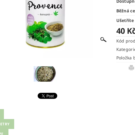
Dostupn
Běžná c
Ušetříte
40 K
Kód pro
Kategori
Položka 
ETRY
ZE