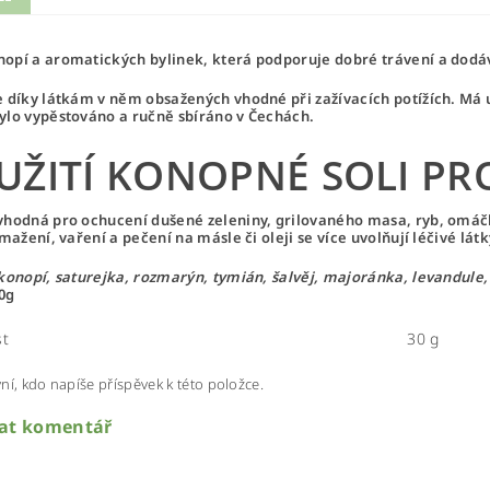
opí a aromatických bylinek, která podporuje dobré trávení a dod
e díky látkám v něm obsažených vhodné při zažívacích potížích. Má uk
ylo vypěstováno a ručně sbíráno v Čechách.
UŽITÍ KONOPNÉ SOLI PR
vhodná pro ochucení dušené zeleniny, grilovaného masa, ryb, omáčke
smažení, vaření a pečení na másle či oleji se více uvolňují léčivé lát
konopí, saturejka, rozmarýn, tymián, šalvěj, majoránka, levandule,
0g
t
30 g
ní, kdo napíše příspěvek k této položce.
dat komentář