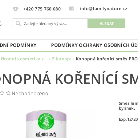
info@familynature.cz
+420 775 760 080
DNÍ PODMÍNKY
PODMÍNKY OCHRANY OSOBNÍCH ÚD
Přírodní kosmetika z...
Z konopí
Konopná kořenící směs PR
NOPNÁ KOŘENÍCÍ S
Neohodnoceno
Směs him
bylinek.
Exp.12/2