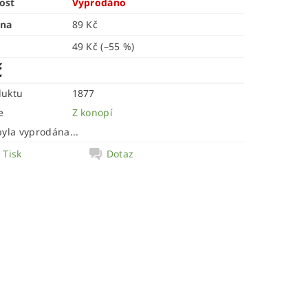
ost
Vyprodáno
ena
89 Kč
49 Kč
(–55 %)
č
duktu
1877
e
Z konopí
byla vyprodána...
Tisk
Dotaz