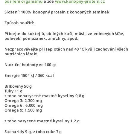
posílení organismu
a zde
www.konopny-protein.cz
Složení:
100% konopný protein z konopných semínek
Způsob použití:
Přidejte do koktejlů, obilných kaší, müsli, zeleninových šťáv,
polévek, pomazánek, zmrzliny, apod.
Nezpracovávejte při teplotách nad 40 °C kvůli zachování všech
nutričních látek!
Nutriční hodnoty ve 100 g:
Energie 1504 kJ / 360 kcal
Bílkoviny 50 g
Tuky 11 g
z toho nenasycené mastné kyseliny 9,8 g
Omega 3: 2.300 mg
Omega 6 : 6.000 mg
Omega 9: 1.500 mg
z toho nasycené mastné kyseliny 1,2 g
Sacharidy 9 g, z toho cukr 7 g