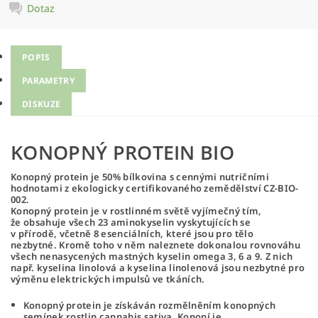
Dotaz
POPIS
PARAMETRY
DISKUZE
KONOPNÝ PROTEIN BIO
Konopný protein
je 50% bílkovina
s cennými nutričními
hodnotami z ekologicky certifikovaného zemědělství CZ-BIO-
002.
Konopný protein je v rostlinném světě vyjímečný tím,
že
obsahuje všech 23 aminokyselin
vyskytujících se
v přírodě, včetně
8 esenciálních
, které jsou pro tělo
nezbytné. Kromě toho v něm naleznete dokonalou rovnováhu
všech nenasycených mastných kyselin
omega 3, 6 a 9.
Z nich
např. kyselina linolová a kyselina linolenová jsou nezbytné pro
výměnu elektrických impulsů ve tkáních.
Konopný protein je získáván rozmělněním
konopných
semínek rostlin cannabis sativa.
Konopí je