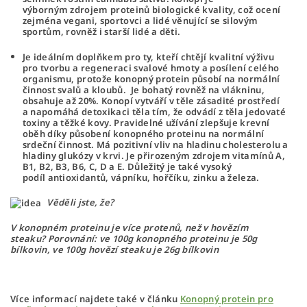
výborným
zdrojem proteinů biologické kvality
, což ocení
zejména
vegani, sportovci
a lidé věnující se
silovým
sportům,
rovněž i
starší lidé a děti.
Je ideálním doplňkem pro ty, kteří chtějí
kvalitní výživu
pro tvorbu a regeneraci
svalové hmoty a posílení celého
organismu
,
protože konopný protein působí na normální
činnost svalů a kloubů
.
Je bohatý rovněž na vlákninu,
obsahuje až 20%. Konopí vytváří v těle zásadité prostředí
a napomáhá detoxikaci těla tím, že odvádí z těla jedovaté
toxiny a těžké kovy. Pravidelné užívání zlepšuje krevní
oběh díky působení konopného proteinu
na normální
srdeční činnost.
Má pozitivní vliv na hladinu cholesterolu a
hladiny glukózy v krvi. Je přirozeným zdrojem
vitamínů A,
B1, B2, B3, B6, C, D a E.
Důležitý je také vysoký
podíl
antioxidantů, vápníku, hořčíku, zinku a železa
.
Věděli jste, že?
V
konopném proteinu
je více protenů, než v
hovězím
steaku?
Porovnání: ve
100g konopného proteinu je 50g
bílkovin,
ve 100g hovězí steaku je 26g bílkovin
Více informací najdete také v článku
Konopný protein pro