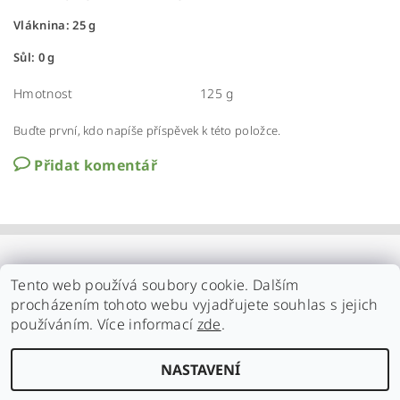
Vláknina: 25 g
Sůl: 0 g
Hmotnost
125 g
Buďte první, kdo napíše příspěvek k této položce.
Přidat komentář
Tento web používá soubory cookie. Dalším
procházením tohoto webu vyjadřujete souhlas s jejich
používáním. Více informací
zde
.
NASTAVENÍ
Upravit nastavení cookies
2026 ©
Familynature.cz
, všechna práva vyhrazena