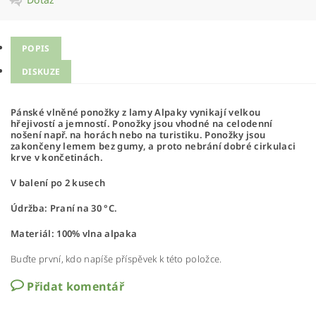
POPIS
DISKUZE
Pánské vlněné ponožky z lamy Alpaky vynikají velkou
hřejivostí a jemností. Ponožky jsou vhodné na celodenní
nošení např. na horách nebo na turistiku. Ponožky jsou
zakončeny lemem bez gumy, a proto nebrání dobré cirkulaci
krve v končetinách.
V balení po 2 kusech
Údržba:
Praní na 30 °C.
Materiál:
100% vlna alpaka
Buďte první, kdo napíše příspěvek k této položce.
Přidat komentář