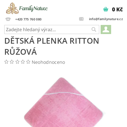
0 Kč
info@familynature.cz
+420 775 760 080
DĚTSKÁ PLENKA RITTON
RŮŽOVÁ
Neohodnoceno