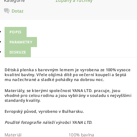
Kategorie
Župany a ručníky
Dotaz
POPIS
PARAMETRY
DISKUZE
Dětská plenka s barevným lemem je vyrobena ze 100% vysoce
kvalitní bavlny. Vřele objímá dítě po večerní koupeli a šeptá
mu načechrané a sladké pohádky na dobrou noc.
Materiály, se kterými společnost YANA LTD. pracuje, jsou
vhodné pro celou rodinu a jsou vybírány v souladu s nejvyššími
standardy kvality.
Evropský původ, vyrobeno v Bulharsku.
Použité fotografie náleží výrobci YANA LTD.
Materiál
100% bavlna