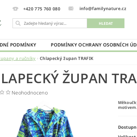
info@familynature.cz
+420 775 760 080
DNÍ PODMÍNKY
PODMÍNKY OCHRANY OSOBNÍCH ÚD
Župany a ručníky
Chlapecký župan TRAFIK
LAPECKÝ ŽUPAN TRA
Neohodnoceno
Měkoučký
motivem
Dostupn
Velikost