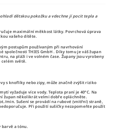
hladí dětskou pokožku a vdechne jí pocit tepla a
 zaručuje maximální měkkost látky. Povrchová úprava
žkou vašeho dítěte.
tovým postupům používaným při navrhování
ké společnosti
THIES GmbH
. Díky tomu je váš župan
ntru, na pláži i ve volném čase.
Župany
jsou vyrobeny
o celém světě.
y s knoflíky nebo zipy, může značně zvýšit riziko
ytí vyžaduje více vody. Teplota praní je 40°C. Na
ní župan několikrát velmi dobře opláchněte.
t./min. Sušení se provádí na rubové (vnitřní) straně,
nedoporučuje. Při použití sušičky nezapomeňte použít
v barvě a tónu.