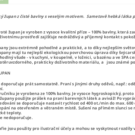
 župan z čisté bavlny s veselým motivem. Sametově hebká látka po
roté župan je vyroben z vysoce kvalitní příze – 100% bavlny, která
 životnímu prostředí zajišťuje nedráždivý a příjemný kontakt s poko
pany
jsou extrémně pohodlné a praktické, a to díky nejlepším svě
Župany mají tu nejlepší ekologickou povrchovou úprava díky švýcars
hodlný všude - v kuchyni, v koupelně, v ložnici, u bazénu a ve SPA ce
 otěruvzdorného, ​​prakticky doživotního materiálu, a jsou známé p
ŽUPAN
 doporučuje prát samostatně. Praní s jinými druhy oděvů, např.: oděv
í.
ručníku je vyrobena ze 100% bavlny. Je vysoce hygroskopický, proto m
župany použijte prášek na praní barevných látek a aviváž! Po vyprá
řeďování se doporučuje nastavit rychlost od 400 ot./min do max. 600 o
epání na otevřeném a větraném místě. Sušení na přímém slunci se 
zké teploty.
se nedoporučuje.
afie jsou použity pro ilustrační účely a mohou se vyskytnout rozdíly 