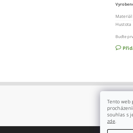
Vyrobeno
Materiál
Hustota 
Buďte prv
Při
Tento web 
procházení
souhlas s j
zde
.