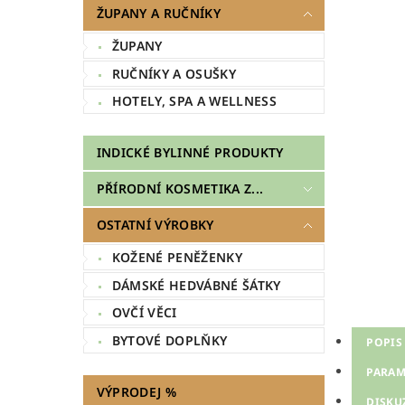
ŽUPANY A RUČNÍKY
ŽUPANY
RUČNÍKY A OSUŠKY
HOTELY, SPA A WELLNESS
INDICKÉ BYLINNÉ PRODUKTY
PŘÍRODNÍ KOSMETIKA Z...
OSTATNÍ VÝROBKY
KOŽENÉ PENĚŽENKY
DÁMSKÉ HEDVÁBNÉ ŠÁTKY
OVČÍ VĚCI
BYTOVÉ DOPLŇKY
POPIS
PARAM
VÝPRODEJ %
DISKU