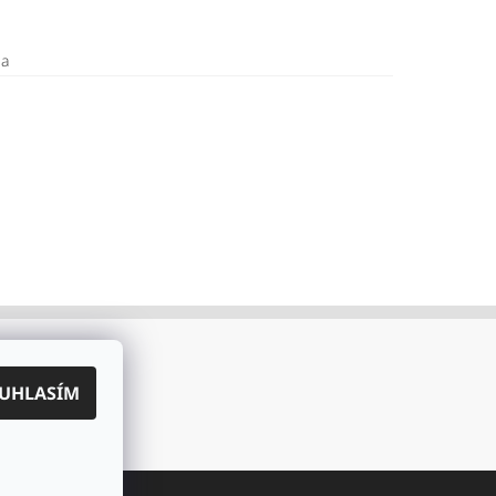
na
UHLASÍM