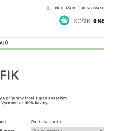
|
PŘIHLÁŠENÍ
REGISTRACE
KOŠÍK:
0 Kč
AJŮ
FIK
 a příjemný froté župan s veselým
.
Vyroben ze 100% bavlny.
ost
Zvolte variantu
 županu