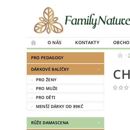
O NÁS
KONTAKTY
OBCHO
PRO PEDAGOGY
CH
DÁRKOVÉ BALÍČKY
PRO ŽENY
PRO MUŽE
PRO DĚTI
MENŠÍ DÁRKY OD 89KČ
RŮŽE DAMASCENA