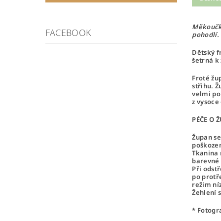
Měkoučký
FACEBOOK
pohodlí.
Dětský f
šetrná k
Froté žu
střihu. 
velmi po
z vysoce
PÉČE O 
Župan se
poškozen
Tkanina 
barevné 
Při odst
po protř
režim ní
Žehlení 
* Fotogr