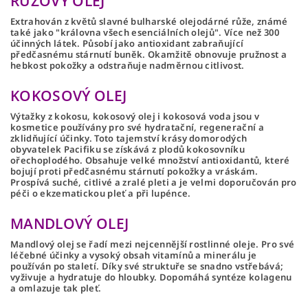
RŮŽOVÝ OLEJ
Extrahován z květů slavné bulharské olejodárné růže, známé
také jako "královna všech esenciálních olejů".
Více než 300
účinných látek.
Působí jako antioxidant zabraňující
předčasnému stárnutí buněk.
Okamžitě obnovuje pružnost a
hebkost pokožky a odstraňuje nadměrnou citlivost.
KOKOSOVÝ OLEJ
Výtažky z kokosu, kokosový olej i kokosová voda jsou v
kosmetice používány pro své
hydratační, regenerační a
zklidňující účinky.
Toto tajemství krásy domorodých
obyvatelek Pacifiku se získává z plodů kokosovníku
ořechoplodého.
Obsahuje
velké množství antioxidantů
, které
bojují proti předčasnému stárnutí pokožky a vráskám.
Prospívá suché, citlivé a zralé pleti a je velmi doporučován
pro
péči o ekzematickou pleť a při lupénce
.
MANDLOVÝ OLEJ
Mandlový olej se řadí mezi nejcennější rostlinné oleje. Pro své
léčebné účinky a vysoký obsah vitamínů a minerálu je
používán po staletí. Díky své struktuře se snadno vstřebává;
vyživuje a hydratuje do hloubky. Dopomáhá syntéze kolagenu
a omlazuje tak pleť.