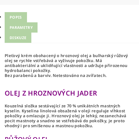
POPIS
PARAMETRY
DISKUZE
Pleťový krém obohacený o hroznový olej a bulharský růžový
olej se rychle vstřebává a vyživuje pokožku. Má
antibakteriální a uklidňující vlastnosti a udržuje přirozenou
hydrobalanci pokožky.
Bez parabenů a barviv. Netestováno na zvířatech.
OLEJ Z HROZNOVÝCH JADER
Kouzelná složka sestávající ze 70 % unikátních mastných
kyselin. Kyselina linolová obsažená v oleji reguluje vlhkost
pokožky a omlazuje ji.
Hroznový olej je lehký, nezanechává
pocit mastnoty a snadno se vstřebává do pokožky, je proto
vhodný i pro smíšenou a mastnou pokožku.