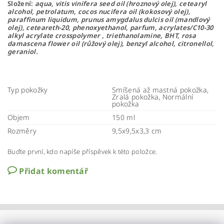
Složení:
aqua, vitis vinifera seed oil (hroznový olej), cetearyl
alcohol, petrolatum, cocos nucifera oil (kokosový olej),
paraffinum liquidum, prunus amygdalus dulcis oil (mandlový
olej), ceteareth-20, phenoxyethanol, parfum, acrylates/C10-30
alkyl acrylate crosspolymer , triethanolamine, BHT, rosa
damascena flower oil (růžový olej), benzyl alcohol, citronellol,
geraniol.
Typ pokožky
Smíšená až mastná pokožka,
Zralá pokožka, Normální
pokožka
Objem
150 ml
Rozměry
9,5x9,5x3,3 cm
Buďte první, kdo napíše příspěvek k této položce.
Přidat komentář