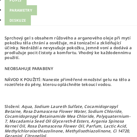
POPIS
PARAMETRY
DISKUZE
Sprchový gel s obsahem růžového a arganového oleje při mytí
pokožku těla chrání a osvěžuje, má tonizační a zklidňující
účinky. Nedráždí a nevysušuje pokožku, jemně voní a dodává a
prodlužuje pocit čistoty a komfortu. Vhodný ke každodennímu
použití.
NEOBSAHUJE PARABENY
NÁVOD K POUŽITÍ: Naneste přiměřené množství gelu na tělo a
rozetřete do pěny, kterou opláchněte tekoucí vodou.
Složení:
Aqua, Sodium Laureth Sulfate, Cocamidopropyl
Betaine, Rosa Damascena Flower Water, Sodium Chloride,
Cocamidopropyl Betainamide Mea Chloride, Polyquaternium-
7, Macadamia Seed Oil Glycereth-8 Esters, Argania Spinosa
Kernel Oil, Rosa Damascena Flower Oil, Parfum, Lactic Acid,
Methylchloroisothiazolinone, Methylisothiazolinone, Ci 14720,
Geraniol, Citronellol.