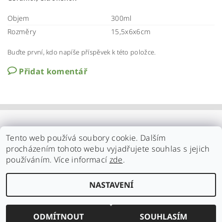
Objem
300ml
Rozměry
15,5x6x6cm
Buďte první, kdo napíše příspěvek k této položce.
Přidat komentář
Tento web používá soubory cookie. Dalším
procházením tohoto webu vyjadřujete souhlas s jejich
používáním. Více informací
zde
.
NASTAVENÍ
Upravit nastavení cookies
2026 ©
Familynature.cz
, všechna práva vyhrazena
Vytvořil Shoptet
ODMÍTNOUT
SOUHLASÍM