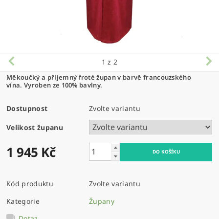
1
z 2
Měkoučký a příjemný froté župan v barvě francouzského
vína
.
Vyroben ze 100% bavlny.
Dostupnost
Zvolte variantu
Velikost županu
1 945 Kč
Kód produktu
Zvolte variantu
Kategorie
Župany
Dotaz