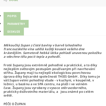
POPIS
PARAMETRY
DISKUZE
Měkoučký župan z čisté bavlny v barvě lahodného
francouzského vína udělá každý kousek vašeho dne
krásnějším. Sametově hebká látka pohladí unavenou pokožku
a vdechne tělu pocit tepla a pohodlí.
Froté župany
jsou extrémně pohodlné a praktické, a to díky
nejlepším světovým postupům používaným při navrhování
střihu. Župany mají tu nejlepší ekologickou povrchovou
úprava díky švýcarské společnosti
THIES GmbH
. Díky tomu je
váš župan velmi pohodlný všude - v kuchyni, v koupelně, v
ložnici, u bazénu a ve SPA centru, na pláži i ve volném
čase.
Župany
jsou vyrobeny z vysoce otěruvzdorného, ​​
prakticky doživotního materiálu, a jsou známé po celém
světě.
PÉČE O ŽUPAN