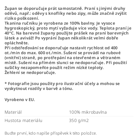
Župan se doporučuje prát samostatně. Praní s jinými druhy
oděvů, např.: oděvy s knoflíky nebo zipy, může značně zvýšit
riziko poškození.
Tkanina ručníku je vyrobena ze 100% bavlny. Je vysoce
hygroskopický, proto mytí vyžaduje více vody. Teplota praní je
40°C. Na barevné župany použijte prášek na praní barevných
látek a aviváž! Po vyprání župan několikrát velmi dobře
opláchněte.
Při odstřeďování se doporučuje nastavit rychlost od 400
ot./min do max. 600 ot./min. Sušení se provádí na rubové
(vnitřní) straně, po protřepání na otevřeném a větraném
místě. Sušení na přímém slunci se nedoporučuje. Při použití
sušičky nezapomeňte použít režim nízké teploty.
Žehlení se nedoporučuje.
* Fotografie jsou použity pro ilustrační účely a mohou se
vyskytnout rozdíly v barvě a tónu.
Vyrobeno v EU.
Materiál
100% mikrobavlna
Hustota materiálu
350 g/m2
Buďte první, kdo napíše příspěvek k této položce.