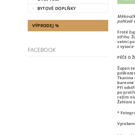
BYTOVÉ DOPLŇKY
Měkoučký
pohladí 
VÝPRODEJ %
Froté ž
střihu. 
velmi po
z vysoce
FACEBOOK
PÉČE O 
Župan se
poškozen
Tkanina 
barevné 
Při odst
po protř
režim ní
Žehlení 
* Fotogr
Vyrobeno