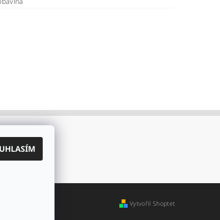
obavlna
UHLASÍM
Vytvořil Shoptet