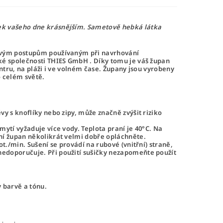
sek vašeho dne krásnějším. Sametově hebká látka
tovým postupům používaným při navrhování
ké společnosti
THIES GmbH
. Díky tomu je váš župan
ntru, na pláži i ve volném čase.
Župany
jsou vyrobeny
o celém světě.
y s knoflíky nebo zipy, může značně zvýšit riziko
ytí vyžaduje více vody. Teplota praní je 40°C. Na
ní župan několikrát velmi dobře opláchněte.
t./min. Sušení se provádí na rubové (vnitřní) straně,
nedoporučuje. Při použití sušičky nezapomeňte použít
v barvě a tónu.