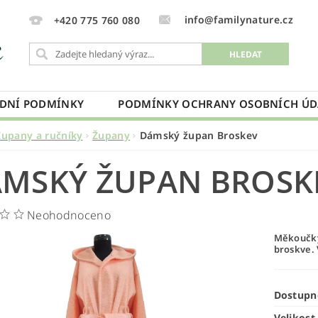
info@familynature.cz
+420 775 760 080
DNÍ PODMÍNKY
PODMÍNKY OCHRANY OSOBNÍCH ÚD
Župany a ručníky
Župany
Dámský župan Broskev
MSKÝ ŽUPAN BROSK
Neohodnoceno
Měkoučký
broskve
.
Dostupn
Velikost