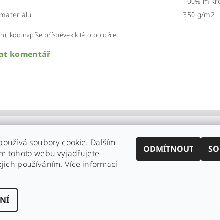
100% mikr
materiálu
350 g/m2
ní, kdo napíše příspěvek k této položce.
dat komentář
používá soubory cookie. Dalším
ODMÍTNOUT
SO
m tohoto webu vyjadřujete
ejich používáním. Více informací
NÍ
nastavení cookies