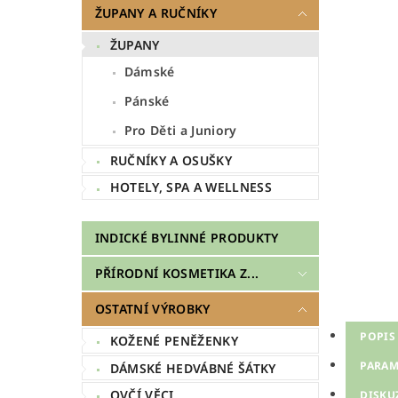
ŽUPANY A RUČNÍKY
ŽUPANY
Dámské
Pánské
Pro Děti a Juniory
RUČNÍKY A OSUŠKY
HOTELY, SPA A WELLNESS
INDICKÉ BYLINNÉ PRODUKTY
PŘÍRODNÍ KOSMETIKA Z...
OSTATNÍ VÝROBKY
POPIS
KOŽENÉ PENĚŽENKY
PARAM
DÁMSKÉ HEDVÁBNÉ ŠÁTKY
OVČÍ VĚCI
DISKU