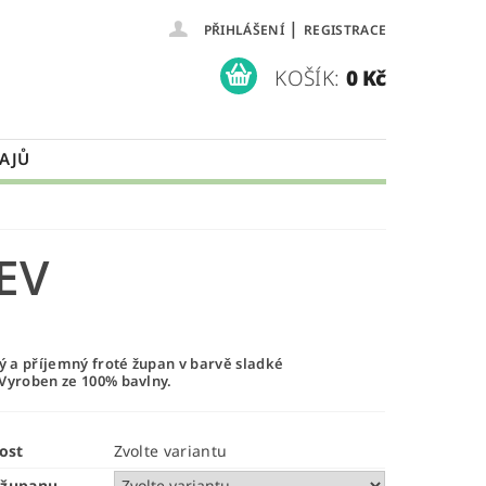
|
PŘIHLÁŠENÍ
REGISTRACE
KOŠÍK:
0 Kč
AJŮ
EV
 a příjemný froté župan v barvě sladké
Vyroben ze 100% bavlny.
ost
Zvolte variantu
 županu