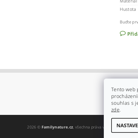
Materiál
Hustota 
Buďte prv
Při
Tento web 
procházení
souhlas s j
zde
.
NASTAVE
2026 ©
Familynature.cz
, všechna práva vyhrazena
Upravit 