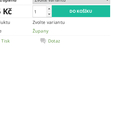
5 Kč
duktu
Zvolte variantu
e
Župany
Tisk
Dotaz