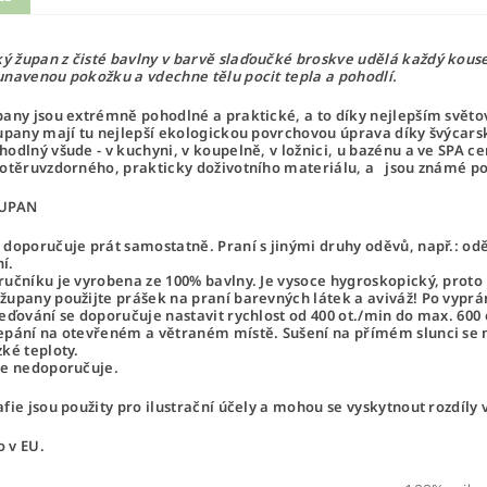
 župan z čisté bavlny v barvě slaďoučké broskve udělá každý kou
unavenou pokožku a vdechne tělu pocit tepla a pohodlí.
upany
jsou extrémně pohodlné a praktické, a to díky nejlepším svě
Župany mají tu nejlepší ekologickou povrchovou úprava díky švýcars
hodlný všude - v kuchyni, v koupelně, v ložnici, u bazénu a ve SPA ce
 otěruvzdorného, ​​prakticky doživotního materiálu, a jsou známé p
ŽUPAN
 doporučuje prát samostatně. Praní s jinými druhy oděvů, např.: oděv
í.
ručníku je vyrobena ze 100% bavlny. Je vysoce hygroskopický, proto m
župany použijte prášek na praní barevných látek a aviváž! Po vyprá
řeďování se doporučuje nastavit rychlost od 400 ot./min do max. 600 o
epání na otevřeném a větraném místě. Sušení na přímém slunci se 
zké teploty.
se nedoporučuje.
afie jsou použity pro ilustrační účely a mohou se vyskytnout rozdíly 
 v EU.