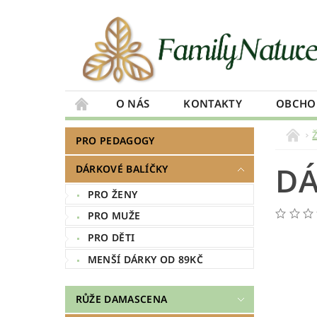
O NÁS
KONTAKTY
OBCHO
PRO PEDAGOGY
DÁ
DÁRKOVÉ BALÍČKY
PRO ŽENY
PRO MUŽE
PRO DĚTI
MENŠÍ DÁRKY OD 89KČ
RŮŽE DAMASCENA