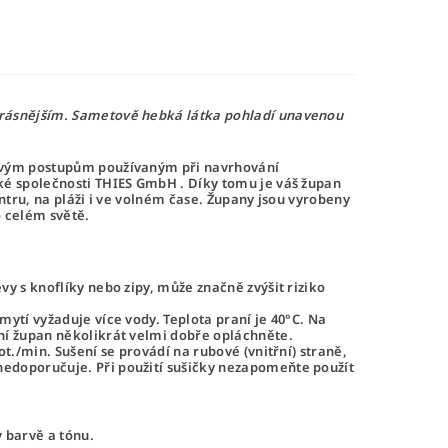
krásnějším. Sametově hebká látka pohladí unavenou
tovým postupům používaným při navrhování
ké společnosti
THIES GmbH
. Díky tomu je váš župan
ntru, na pláži i ve volném čase.
Župany
jsou vyrobeny
o celém světě.
y s knoflíky nebo zipy, může značně zvýšit riziko
ytí vyžaduje více vody. Teplota praní je 40°C. Na
ní župan několikrát velmi dobře opláchněte.
t./min. Sušení se provádí na rubové (vnitřní) straně,
nedoporučuje. Při použití sušičky nezapomeňte použít
v barvě a tónu.