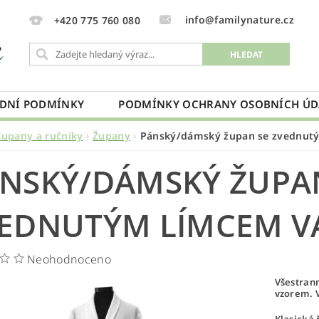
info@familynature.cz
+420 775 760 080
DNÍ PODMÍNKY
PODMÍNKY OCHRANY OSOBNÍCH ÚD
Župany a ručníky
Župany
Pánský/dámský župan se zvednutý
NSKÝ/DÁMSKÝ ŽUPA
EDNUTÝM LÍMCEM VA
Neohodnoceno
Všestrann
vzorem.