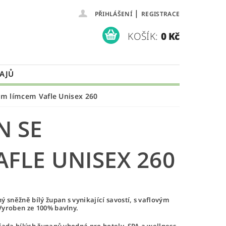
|
PŘIHLÁŠENÍ
REGISTRACE
KOŠÍK:
0 Kč
AJŮ
m límcem Vafle Unisex 260
N SE
FLE UNISEX 260
ý sněžně bílý župan s vynikající savostí, s vaflovým
Vyroben ze 100% bavlny.