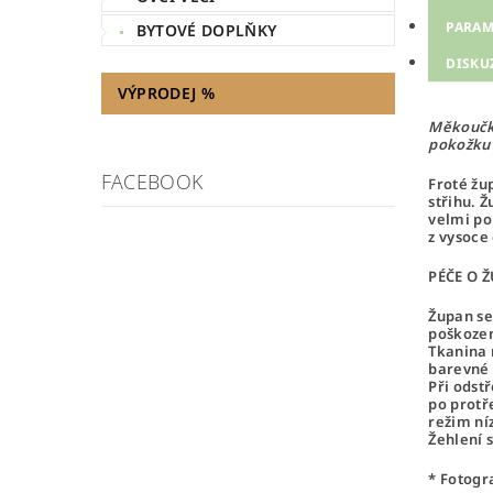
PARAM
BYTOVÉ DOPLŇKY
DISKU
VÝPRODEJ %
Měkoučký
pokožku 
FACEBOOK
Froté žu
střihu. 
velmi po
z vysoce
PÉČE O 
Župan se
poškozen
Tkanina 
barevné 
Při odst
po protř
režim ní
Žehlení 
* Fotogr