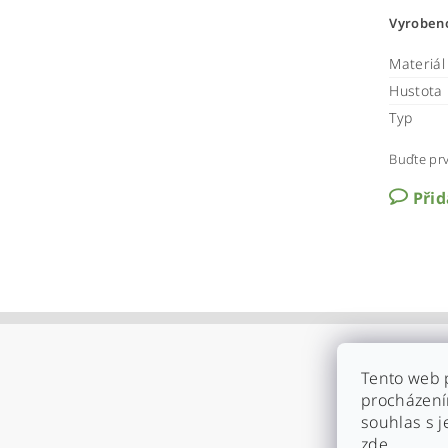
Vyrobeno
Materiál
Hustota 
Typ
Buďte prv
Při
Tento web 
procházení
souhlas s j
zde
.