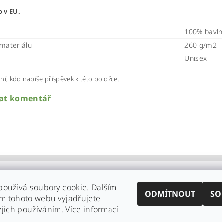
 v EU.
100% bavl
materiálu
260 g/m2
Unisex
ní, kdo napíše příspěvek k této položce.
dat komentář
používá soubory cookie. Dalším
ODMÍTNOUT
SO
m tohoto webu vyjadřujete
ejich používáním. Více informací