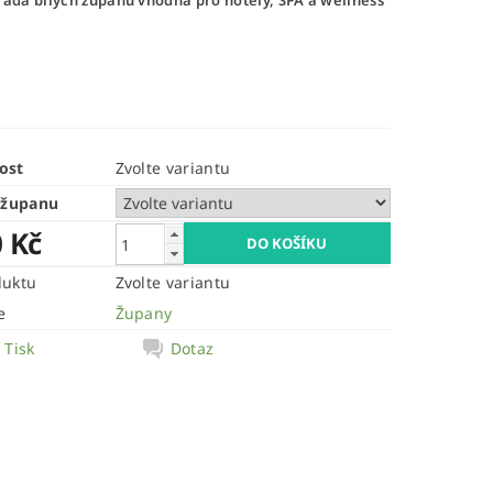
řada bílých županů vhodná pro hotely, SPA a wellness
ost
Zvolte variantu
 županu
0 Kč
duktu
Zvolte variantu
e
Župany
Tisk
Dotaz