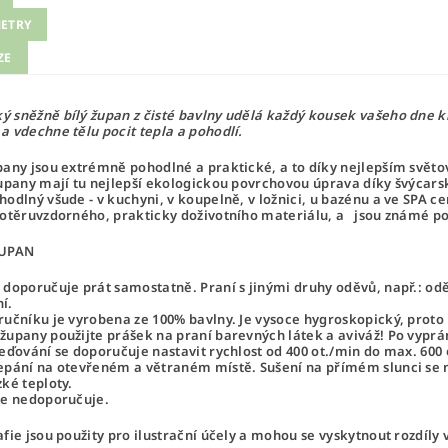
ETRY
ZE
 sněžně bílý župan z čisté bavlny udělá každý kousek vašeho dne 
a vdechne tělu pocit tepla a pohodlí.
pany
jsou extrémně pohodlné a praktické, a to díky nejlepším svě
Župany mají tu nejlepší ekologickou povrchovou úprava díky švýcars
hodlný všude - v kuchyni, v koupelně, v ložnici, u bazénu a ve SPA ce
 otěruvzdorného, ​​prakticky doživotního materiálu, a jsou známé p
ŽUPAN
 doporučuje prát samostatně. Praní s jinými druhy oděvů, např.: oděv
í.
ručníku je vyrobena ze 100% bavlny. Je vysoce hygroskopický, proto m
župany použijte prášek na praní barevných látek a aviváž! Po vyprá
řeďování se doporučuje nastavit rychlost od 400 ot./min do max. 600 o
epání na otevřeném a větraném místě. Sušení na přímém slunci se 
zké teploty.
se nedoporučuje.
afie jsou použity pro ilustrační účely a mohou se vyskytnout rozdíly 