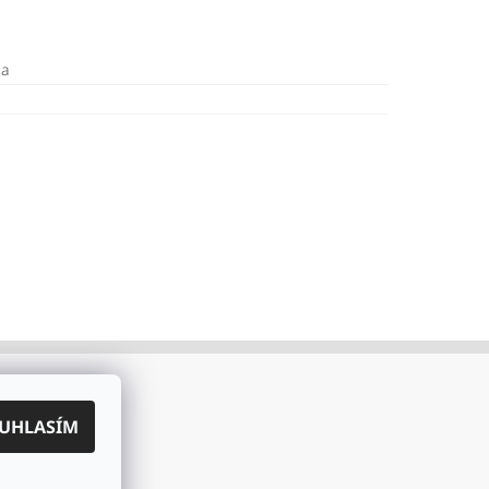
na
UHLASÍM