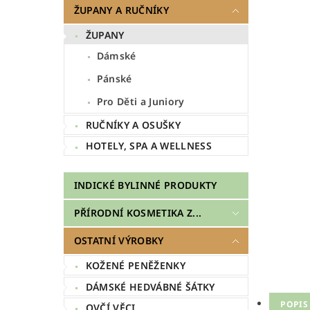
ŽUPANY A RUČNÍKY
ŽUPANY
Dámské
Pánské
Pro Děti a Juniory
RUČNÍKY A OSUŠKY
HOTELY, SPA A WELLNESS
INDICKÉ BYLINNÉ PRODUKTY
PŘÍRODNÍ KOSMETIKA Z...
OSTATNÍ VÝROBKY
KOŽENÉ PENĚŽENKY
DÁMSKÉ HEDVÁBNÉ ŠÁTKY
POPIS
OVČÍ VĚCI