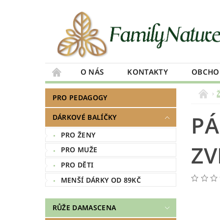
O NÁS
KONTAKTY
OBCHO
PRO PEDAGOGY
PÁ
DÁRKOVÉ BALÍČKY
PRO ŽENY
ZV
PRO MUŽE
PRO DĚTI
MENŠÍ DÁRKY OD 89KČ
RŮŽE DAMASCENA